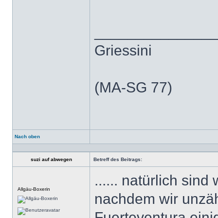
______________
Griessini
(MA-SG 77)
Nach oben
Profil
suzi auf abwegen
Betreff des Beitrags:
...... natürlich sin
Offline
Allgäu-Boxerin
nachdem wir unzäh
Fuerteventura ein