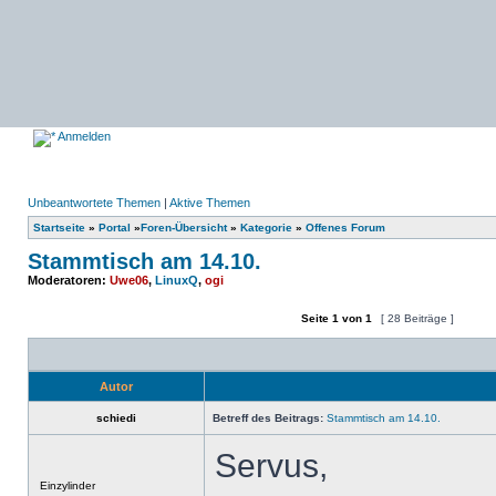
Anmelden
Unbeantwortete Themen
|
Aktive Themen
Startseite
»
Portal
»
Foren-Übersicht
»
Kategorie
»
Offenes Forum
Stammtisch am 14.10.
Moderatoren:
Uwe06
,
LinuxQ
,
ogi
Seite
1
von
1
[ 28 Beiträge ]
Ein neues Thema erstellen
Auf das Thema antworten
Autor
schiedi
Betreff des Beitrags:
Stammtisch am 14.10.
Servus,
Offline
Einzylinder