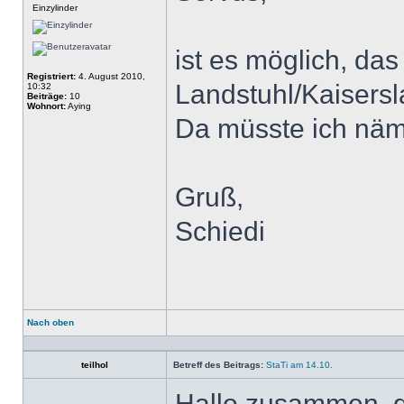
Einzylinder
ist es möglich, da
Registriert:
4. August 2010,
Landstuhl/Kaisersl
10:32
Beiträge:
10
Wohnort:
Aying
Da müsste ich näml
Gruß,
Schiedi
Nach oben
Profil
teilhol
Betreff des Beitrags:
StaTi am 14.10.
Hallo zusammen, d