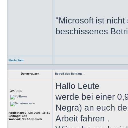
"Microsoft ist nich
beschissenes Betr
Nach oben
Profil
Donnerquack
Betreff des Beitrags:
Hallo Leute
Offline
4V-Boxer
werde bei einer 0
Negra) an euch de
Registriert:
9. Mai 2006, 15:51
Arbeit fahren .
Beiträge:
455
Wohnort:
NSU-Amorbach