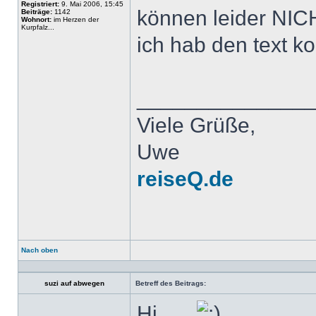
Registriert:
9. Mai 2006, 15:45
können leider NI
Beiträge:
1142
Wohnort:
im Herzen der
Kurpfalz...
ich hab den text kor
______________
Viele Grüße,
Uwe
reiseQ.de
Nach oben
Profil
suzi auf abwegen
Betreff des Beitrags:
Hi......