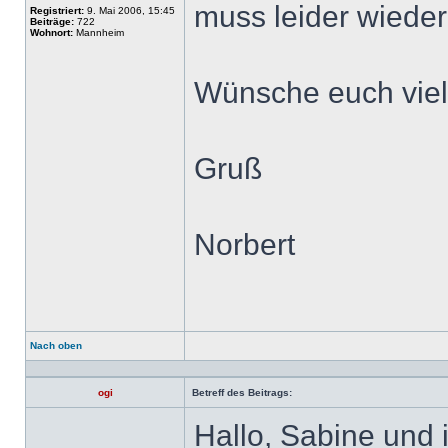
muss leider wiede
Registriert:
9. Mai 2006, 15:45
Beiträge:
722
Wohnort:
Mannheim
Wünsche euch viel
Gruß
Norbert
Nach oben
Profil
ogi
Betreff des Beitrags:
Hallo, Sabine und
Offline