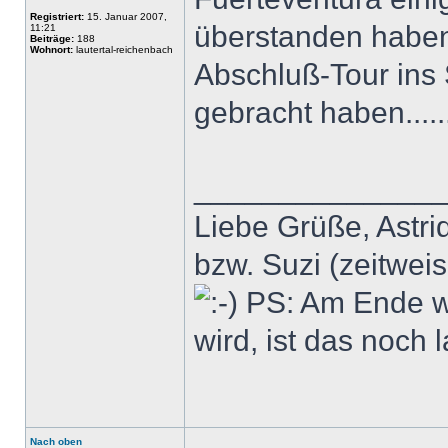
Registriert:
15. Januar 2007,
überstanden habe
11:21
Beiträge:
188
Wohnort:
lautertal-reichenbach
Abschluß-Tour ins S
gebracht haben.....
______________
Liebe Grüße, Astrid
bzw. Suzi (zeitwei
PS: Am Ende wir
wird, ist das noch
Nach oben