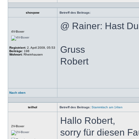
Profil
shovpow
Betreff des Beitrags:
@ Rainer: Hast D
Offline
4V-Boxer
Gruss
Registriert:
2. April 2009, 05:53
Beiträge:
198
Wohnort:
Rheinhausen
Robert
Nach oben
Profil
teilhol
Betreff des Beitrags:
Stammtisch am 14ten
Hallo Robert,
Offline
2V-Boxer
sorry für diesen F