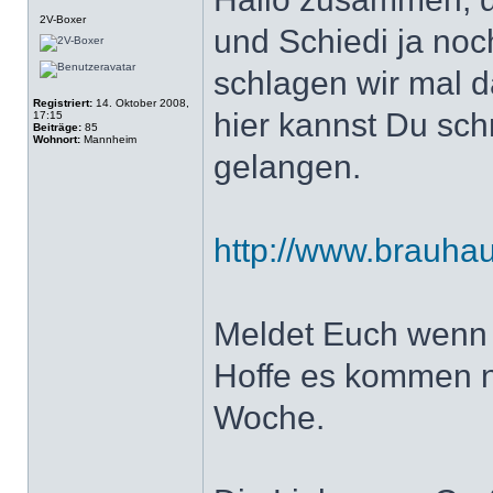
Offline
2V-Boxer
und Schiedi ja noc
schlagen wir mal d
Registriert:
14. Oktober 2008,
hier kannst Du sch
17:15
Beiträge:
85
Wohnort:
Mannheim
gelangen.
http://www.brauhau
Meldet Euch wenn w
Hoffe es kommen n
Woche.