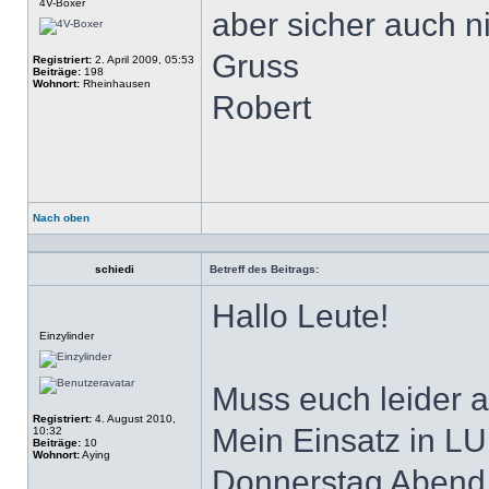
4V-Boxer
aber sicher auch n
Gruss
Registriert:
2. April 2009, 05:53
Beiträge:
198
Wohnort:
Rheinhausen
Robert
Nach oben
Profil
schiedi
Betreff des Beitrags:
Hallo Leute!
Offline
Einzylinder
Muss euch leider 
Registriert:
4. August 2010,
Mein Einsatz in LU
10:32
Beiträge:
10
Wohnort:
Aying
Donnerstag Abend