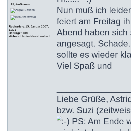
Offline
Allgäu-Boxerin
Nun muß ich leide
feiert am Freitag 
Registriert:
15. Januar 2007,
Abend haben sich
11:21
Beiträge:
188
Wohnort:
lautertal-reichenbach
angesagt. Schade..
sollte es wieder k
Viel Spaß und
______________
Liebe Grüße, Astrid
bzw. Suzi (zeitwei
PS: Am Ende wir