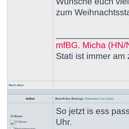
Wünsche euch viel
zum Weihnachtssta
______________
mfBG. Micha (HN
Stati ist immer am
Nach oben
Profil
teilhol
Betreff des Beitrags:
Stammtisch am 14ten
So jetzt is ess pass
Offline
2V-Boxer
Uhr.