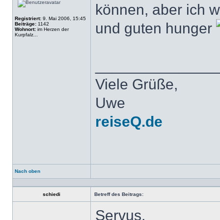
können, aber ich 
Registriert:
9. Mai 2006, 15:45
und guten hunger
Beiträge:
1142
Wohnort:
im Herzen der
Kurpfalz...
______________
Viele Grüße,
Uwe
reiseQ.de
Nach oben
Profil
schiedi
Betreff des Beitrags:
Servus,
Offline