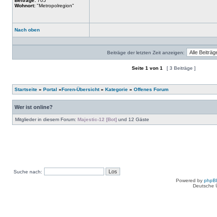
Beiträge:
705
Wohnort:
"Metropolregion"
Nach oben
Profil
Beiträge der letzten Zeit anzeigen:
Seite
1
von
1
[ 3 Beiträge ]
Ein neues Thema erstellen
Auf das Thema antworten
Startseite
»
Portal
»
Foren-Übersicht
»
Kategorie
»
Offenes Forum
Wer ist online?
Mitglieder in diesem Forum:
Majestic-12 [Bot]
und 12 Gäste
Suche nach:
Powered by
phpB
Deutsche 