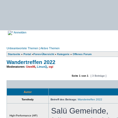
Anmelden
Unbeantwortete Themen
|
Aktive Themen
Startseite
»
Portal
»
Foren-Übersicht
»
Kategorie
»
Offenes Forum
Wandertreffen 2022
Moderatoren:
Uwe06
,
LinuxQ
,
ogi
Seite
1
von
1
[ 3 Beiträge ]
Ein neues Thema erstellen
Auf das Thema antworten
Autor
TornAndy
Betreff des Beitrags:
Wandertreffen 2022
Salü Gemeinde,
Offline
High-Performance (HP)