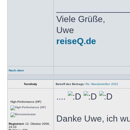
______________
Viele Grüße,
Uwe
reiseQ.de
Nach oben
Profil
TornAndy
Betreff des Beitrags:
Re: Wandertreffen 2022
....
Offline
High-Performance (HP)
Danke Uwe, ich wus
Registriert:
12. Oktober 2006,
23:10