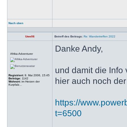
Nach oben
Profil
Uwe06
Betreff des Beitrags:
Re: Wandertreffen 2022
Danke Andy,
Offline
Afrika-Adventurer
und damit die Info v
Registriert:
9. Mai 2006, 15:45
hier auch noch de
Beiträge:
1142
Wohnort:
im Herzen der
Kurpfalz...
https://www.power
t=6500