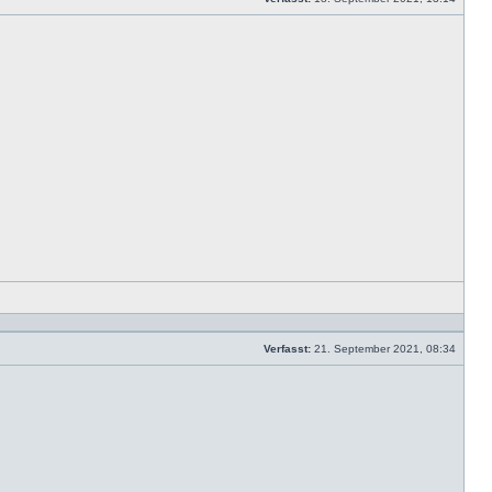
Beitrag
Mit
Zitat
antwor
Verfasst:
21. September 2021, 08:34
Beitrag