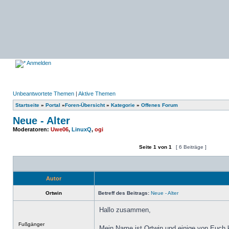
Anmelden
Unbeantwortete Themen
|
Aktive Themen
Startseite
»
Portal
»
Foren-Übersicht
»
Kategorie
»
Offenes Forum
Neue - Alter
Moderatoren:
Uwe06
,
LinuxQ
,
ogi
Seite
1
von
1
[ 6 Beiträge ]
Ein neues Thema erstellen
Auf das Thema antworten
Autor
Ortwin
Betreff des Beitrags:
Neue - Alter
Hallo zusammen,
Offline
Fußgänger
Mein Name ist Ortwin und einige von Euch 