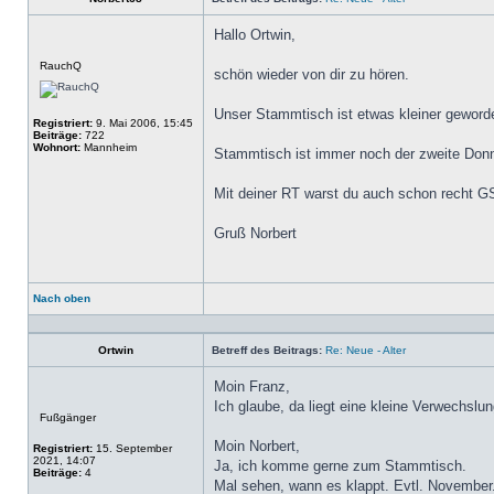
Hallo Ortwin,
Offline
RauchQ
schön wieder von dir zu hören.
Unser Stammtisch ist etwas kleiner geworde
Registriert:
9. Mai 2006, 15:45
Beiträge:
722
Wohnort:
Mannheim
Stammtisch ist immer noch der zweite Donn
Mit deiner RT warst du auch schon recht 
Gruß Norbert
Nach oben
Profil
Ortwin
Betreff des Beitrags:
Re: Neue - Alter
Moin Franz,
Ich glaube, da liegt eine kleine Verwechslun
Offline
Fußgänger
Moin Norbert,
Registriert:
15. September
2021, 14:07
Ja, ich komme gerne zum Stammtisch.
Beiträge:
4
Mal sehen, wann es klappt. Evtl. November