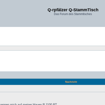
Q-rpfälzer Q-StammTisch
Das Forum des Stammtisches
Nachricht
kennen mich auf meiner blauen R 1100 RT.