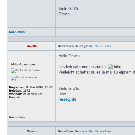
Viele Grüße
Ortwin
Nach oben
Profil
Uwe06
Betreff des Beitrags:
Re: Neue - Alter
Hallo Ortwin,
Offline
Afrika-Adventurer
herzlich willkommen zurück
Vielleicht schaffst du es ja mal zu eipn
_________________
Registriert:
9. Mai 2006, 15:45
Viele Grüße,
Beiträge:
1142
Uwe
Wohnort:
im Herzen der
Kurpfalz...
reiseQ.de
Nach oben
Profil
Ortwin
Betreff des Beitrags:
Re: Neue - Alter