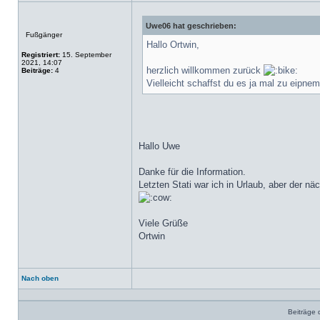
Uwe06 hat geschrieben:
Offline
Fußgänger
Hallo Ortwin,
Registriert:
15. September
2021, 14:07
herzlich willkommen zurück
Beiträge:
4
Vielleicht schaffst du es ja mal zu ei
Hallo Uwe
Danke für die Information.
Letzten Stati war ich in Urlaub, aber der nä
Viele Grüße
Ortwin
Nach oben
Profil
Beiträge 