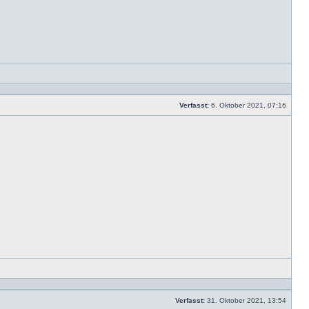
Mit
Zitat
antwor
Verfasst:
6. Oktober 2021, 07:16
Beitrag
Mit
Zitat
antwor
Verfasst:
31. Oktober 2021, 13:54
Beitrag