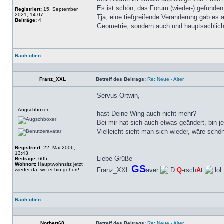
Es ist schön, das Forum (wieder-) gefund
Registriert:
15. September
2021, 14:07
Tja, eine tiefgreifende Veränderung gab es 
Beiträge:
4
Geometrie, sondern auch und hauptsächlich
Nach oben
Profil
Franz_XXL
Betreff des Beitrags:
Re: Neue - Alter
Servus Ortwin,
Offline
Augschboxer
hast Deine Wing auch nicht mehr?
Bei mir hat sich auch etwas geändert, bin je
Vielleicht sieht man sich wieder, wäre schö
Registriert:
22. Mai 2006,
_________________
13:43
Liebe Grüße
Beiträge:
605
Wohnort:
Hauptwohnsitz jetzt
GS
Franz_XXL
aver
Q
-rsch
A
t
wieder da, wo er hin gehört!
Nach oben
Profil
Norbert68
Betreff des Beitrags:
Re: Neue - Alter