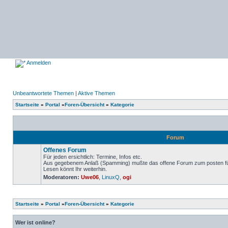
Anmelden
Unbeantwortete Themen
|
Aktive Themen
Startseite
»
Portal
»
Foren-Übersicht
»
Kategorie
Forum
Offenes Forum
Für jeden ersichtlich: Termine, Infos etc.
Aus gegebenem Anlaß (Spamming) mußte das offene Forum zum posten für 
Lesen könnt Ihr weiterhin.
Keine
Moderatoren:
Uwe06
,
LinuxQ
,
ogi
ungelesenen
Beiträge
Startseite
»
Portal
»
Foren-Übersicht
»
Kategorie
Wer ist online?