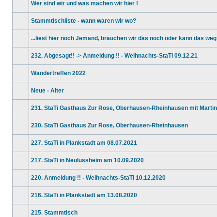
Wer sind wir und was machen wir hier !
Dieses
Thema
Stammtischliste - wann waren wir wo?
ist
gesperrt.
Dieses
Du
Thema
kannst
...liest hier noch Jemand, brauchen wir das noch oder kann das we
ist
keine
gesperrt.
Keine
Beiträge
Du
ungelesenen
editieren
kannst
232. Abgesagt!! -> Anmeldung !! - Weihnachts-StaTi 09.12.21
Beiträge
oder
keine
Keine
weitere
Beiträge
ungelesenen
Antworten
editieren
Wandertreffen 2022
Beiträge
erstellen.
oder
Keine
weitere
ungelesenen
Antworten
Neue - Alter
Beiträge
erstellen.
Keine
ungelesenen
231. StaTi Gasthaus Zur Rose, Oberhausen-Rheinhausen mit Marti
Beiträge
Keine
ungelesenen
230. StaTi Gasthaus Zur Rose, Oberhausen-Rheinhausen
Beiträge
Keine
ungelesenen
227. StaTi in Plankstadt am 08.07.2021
Beiträge
Keine
ungelesenen
217. StaTi in Neulussheim am 10.09.2020
Beiträge
Keine
ungelesenen
220. Anmeldung !! - Weihnachts-StaTi 10.12.2020
Beiträge
Keine
ungelesenen
216. StaTi in Plankstadt am 13.08.2020
Beiträge
Keine
ungelesenen
215. Stammtisch
Beiträge