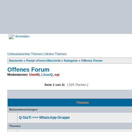
Anmelden
Unbeantwortete Themen
|
Aktive Themen
Startseite
»
Portal
»
Foren-Übersicht
»
Kategorie
»
Offenes Forum
Offenes Forum
Moderatoren:
Uwe06
,
LinuxQ
,
ogi
Seite
1
von
11
[ 525 Themen ]
Ein neues Thema erstellen
Themen
Bekanntmachungen
Q-StaTi >>> WhatsApp Gruppe
Keine
ungelesenen
Themen
Beiträge