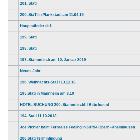
201. Stati
Beiträge
Keine
ungelesenen
200. StaTi in Plankstadt am 11.04.19
Beiträge
Keine
ungelesenen
Hauptständer def.
Beiträge
Keine
ungelesenen
199. Stati
Beiträge
Keine
ungelesenen
198. Stati
Beiträge
Keine
ungelesenen
197. Stammtisch am 10. Januar 2019
Beiträge
Keine
ungelesenen
Neues Jahr
Beiträge
Keine
ungelesenen
196. Weihnachts-StaTi 13.12.18
Beiträge
Keine
ungelesenen
195.Stati in Mannheim am 8.10
Beiträge
Keine
ungelesenen
HOTEL BUCHUNG 200. Stammtisch!!! Bitte lesen!
Beiträge
Keine
ungelesenen
194. Stati 11.10.2018
Beiträge
Keine
ungelesenen
Joe Pichler beim Fernreise Feeling in 68794 Oberh.-Rheinhausen
Beiträge
Keine
ungelesenen
200.Stati Terminfindung
Beiträge