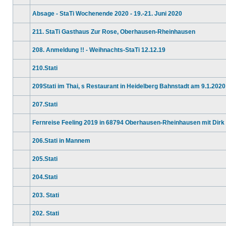
Keine
ungelesenen
Absage - StaTi Wochenende 2020 - 19.-21. Juni 2020
Beiträge
Keine
ungelesenen
211. StaTi Gasthaus Zur Rose, Oberhausen-Rheinhausen
Beiträge
Keine
ungelesenen
208. Anmeldung !! - Weihnachts-StaTi 12.12.19
Beiträge
Keine
ungelesenen
210.Stati
Beiträge
Keine
ungelesenen
209Stati im Thai, s Restaurant in Heidelberg Bahnstadt am 9.1.2020
Beiträge
Keine
ungelesenen
207.Stati
Beiträge
Keine
ungelesenen
Fernreise Feeling 2019 in 68794 Oberhausen-Rheinhausen mit Dirk
Beiträge
Keine
ungelesenen
206.Stati in Mannem
Beiträge
Keine
ungelesenen
205.Stati
Beiträge
Keine
ungelesenen
204.Stati
Beiträge
Keine
ungelesenen
203. Stati
Beiträge
Keine
ungelesenen
202. Stati
Beiträge
Keine
ungelesenen