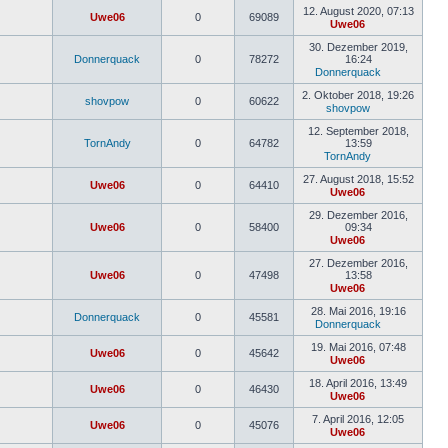
Beitrag
12. August 2020, 07:13
Uwe06
0
69089
Uwe06
Neuester
Beitrag
30. Dezember 2019,
Donnerquack
0
78272
16:24
Donnerquack
Neuester
Beitrag
2. Oktober 2018, 19:26
shovpow
0
60622
shovpow
Neuester
Beitrag
12. September 2018,
TornAndy
0
64782
13:59
TornAndy
Neuester
Beitrag
27. August 2018, 15:52
Uwe06
0
64410
Uwe06
Neuester
Beitrag
29. Dezember 2016,
Uwe06
0
58400
09:34
Uwe06
Neuester
Beitrag
27. Dezember 2016,
Uwe06
0
47498
13:58
Uwe06
Neuester
Beitrag
28. Mai 2016, 19:16
Donnerquack
0
45581
Donnerquack
Neuester
Beitrag
19. Mai 2016, 07:48
Uwe06
0
45642
Uwe06
Neuester
Beitrag
18. April 2016, 13:49
Uwe06
0
46430
Uwe06
Neuester
Beitrag
7. April 2016, 12:05
Uwe06
0
45076
Uwe06
Neuester