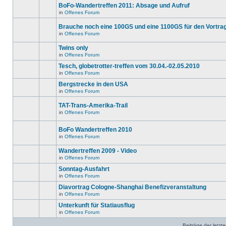
ungelesenen
gibt
BoFo-Wandertreffen 2011: Absage und Aufruf
editieren
Beiträge
keine
oder
in
in
Offenes Forum
neuen
Es
weitere
diesem
ungelesenen
gibt
Antworten
Thema.
Beiträge
Brauche noch eine 100GS und eine 1100GS für den Vortra
keine
erstellen.
in
neuen
in
Offenes Forum
diesem
Es
ungelesenen
Thema.
gibt
Beiträge
Twins only
keine
in
neuen
diesem
in
Offenes Forum
Es
ungelesenen
Thema.
gibt
Beiträge
Tesch, globetrotter-treffen vom 30.04.-02.05.2010
keine
in
in
Offenes Forum
neuen
diesem
Es
ungelesenen
Thema.
gibt
Bergstrecke in den USA
Beiträge
keine
in
in
Offenes Forum
neuen
Es
diesem
ungelesenen
gibt
Thema.
Beiträge
TAT-Trans-Amerika-Trail
keine
in
neuen
in
Offenes Forum
diesem
Es
ungelesenen
Thema.
gibt
Beiträge
keine
in
BoFo Wandertreffen 2010
neuen
diesem
in
Offenes Forum
ungelesenen
Thema.
Es
Beiträge
gibt
in
Wandertreffen 2009 - Video
keine
diesem
neuen
in
Offenes Forum
Thema.
Es
ungelesenen
gibt
Beiträge
Sonntag-Ausfahrt
keine
in
in
Offenes Forum
neuen
diesem
Es
ungelesenen
Thema.
gibt
Diavortrag Cologne-Shanghai Benefizveranstaltung
Beiträge
keine
in
in
Offenes Forum
neuen
Es
diesem
ungelesenen
gibt
Unterkunft für Statiausflug
Thema.
Beiträge
keine
in
in
Offenes Forum
neuen
Es
diesem
ungelesenen
gibt
Thema.
Beiträge
Beiträge der letzt