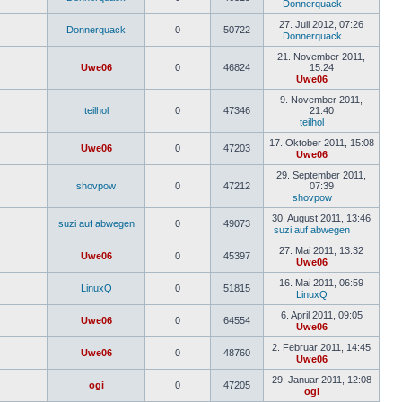
Donnerquack
Neuester
Beitrag
27. Juli 2012, 07:26
Donnerquack
0
50722
Donnerquack
Neuester
Beitrag
21. November 2011,
Uwe06
0
46824
15:24
Uwe06
Neuester
Beitrag
9. November 2011,
teilhol
0
47346
21:40
teilhol
Neuester
Beitrag
17. Oktober 2011, 15:08
Uwe06
0
47203
Uwe06
Neuester
Beitrag
29. September 2011,
shovpow
0
47212
07:39
shovpow
Neuester
Beitrag
30. August 2011, 13:46
suzi auf abwegen
0
49073
suzi auf abwegen
Neuest
Beitrag
27. Mai 2011, 13:32
Uwe06
0
45397
Uwe06
Neuester
Beitrag
16. Mai 2011, 06:59
LinuxQ
0
51815
LinuxQ
Neuester
Beitrag
6. April 2011, 09:05
Uwe06
0
64554
Uwe06
Neuester
Beitrag
2. Februar 2011, 14:45
Uwe06
0
48760
Uwe06
Neuester
Beitrag
29. Januar 2011, 12:08
ogi
0
47205
ogi
Neuester