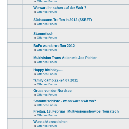
in
in
Offenes Forum
neuen
Es
diesem
ungelesenen
gibt
Wo wart ihr schon auf der Welt ?
Thema.
Beiträge
keine
in
in
Offenes Forum
neuen
Es
diesem
ungelesenen
gibt
Thema.
Beiträge
Südstaaten-Treffen in 2012 (SSBFT)
keine
in
neuen
in
Offenes Forum
diesem
Es
ungelesenen
Thema.
gibt
Beiträge
keine
in
Stammtisch
neuen
diesem
in
Offenes Forum
ungelesenen
Thema.
Es
Beiträge
gibt
in
BoFo wandertreffen 2012
keine
diesem
neuen
in
Offenes Forum
Thema.
Es
ungelesenen
gibt
Beiträge
Multivision Trans Asien mit Joe Pichler
keine
in
neuen
diesem
in
Offenes Forum
Es
ungelesenen
Thema.
gibt
Beiträge
Happy birthday......
keine
in
neuen
diesem
in
Offenes Forum
Es
ungelesenen
Thema.
gibt
Beiträge
family camp 22.-24.07.2011
keine
in
in
Offenes Forum
neuen
diesem
Es
ungelesenen
Thema.
gibt
Gruss von der Nordsee
Beiträge
keine
in
in
Offenes Forum
neuen
Es
diesem
ungelesenen
gibt
Stammtischliste - wann waren wir wo?
Thema.
Beiträge
keine
in
in
Offenes Forum
neuen
Dieses
diesem
ungelesenen
Thema
Freitag, 18. Februar: Multivisionsshow bei Touratech
Thema.
Beiträge
ist
in
in
Offenes Forum
gesperrt.
Es
diesem
Du
gibt
Wunschkennzeichen
Thema.
kannst
keine
keine
in
Offenes Forum
neuen
Es
Beiträge