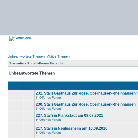
Anmelden
Unbeantwortete Themen
|
Aktive Themen
Startseite
»
Portal
»
Foren-Übersicht
Unbeantwortete Themen
231. StaTi Gasthaus Zur Rose, Oberhausen-Rheinhausen 
in
Offenes Forum
Es
gibt
230. StaTi Gasthaus Zur Rose, Oberhausen-Rheinhausen
keine
in
Offenes Forum
neuen
Es
ungelesenen
gibt
227. StaTi in Plankstadt am 08.07.2021
Beiträge
keine
in
in
Offenes Forum
neuen
Es
diesem
ungelesenen
gibt
Thema.
Beiträge
217. StaTi in Neulussheim am 10.09.2020
keine
in
neuen
in
Offenes Forum
diesem
Es
ungelesenen
Thema.
gibt