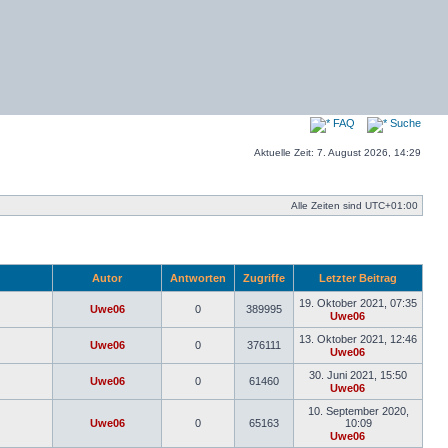
FAQ
Suche
Aktuelle Zeit: 7. August 2026, 14:29
Alle Zeiten sind
UTC+01:00
Autor
Antworten
Zugriffe
Letzter Beitrag
19. Oktober 2021, 07:35
Uwe06
0
389995
Uwe06
Neuester
Beitrag
13. Oktober 2021, 12:46
Uwe06
0
376111
Uwe06
Neuester
Beitrag
30. Juni 2021, 15:50
Uwe06
0
61460
Uwe06
Neuester
Beitrag
10. September 2020,
Uwe06
0
65163
10:09
Uwe06
Neuester