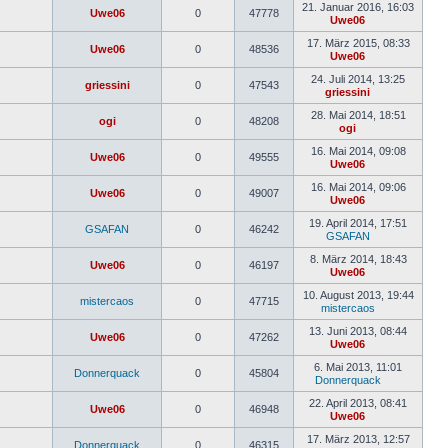
Beitrag
21. Januar 2016, 16:03
Uwe06
0
47778
Uwe06
Neuester
Beitrag
17. März 2015, 08:33
Uwe06
0
48536
Uwe06
Neuester
Beitrag
24. Juli 2014, 13:25
griessini
0
47543
griessini
Neuester
Beitrag
28. Mai 2014, 18:51
ogi
0
48208
ogi
Neuester
Beitrag
16. Mai 2014, 09:08
Uwe06
0
49555
Uwe06
Neuester
Beitrag
16. Mai 2014, 09:06
Uwe06
0
49007
Uwe06
Neuester
Beitrag
19. April 2014, 17:51
GSAFAN
0
46242
GSAFAN
Neuester
Beitrag
8. März 2014, 18:43
Uwe06
0
46197
Uwe06
Neuester
Beitrag
10. August 2013, 19:44
mistercaos
0
47715
mistercaos
Neuester
Beitrag
13. Juni 2013, 08:44
Uwe06
0
47262
Uwe06
Neuester
Beitrag
6. Mai 2013, 11:01
Donnerquack
0
45804
Donnerquack
Neuester
Beitrag
22. April 2013, 08:41
Uwe06
0
46948
Uwe06
Neuester
Beitrag
17. März 2013, 12:57
Donnerquack
0
46315