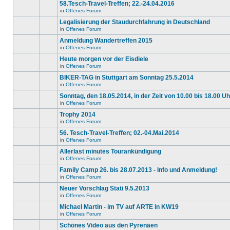
gibt
58.Tesch-Travel-Treffen; 22.-24.04.2016
Thema.
Beiträge
keine
in
in
Offenes Forum
neuen
Es
diesem
ungelesenen
gibt
Legalisierung der Staudurchfahrung in Deutschland
Thema.
Beiträge
keine
in
in
Offenes Forum
neuen
Es
diesem
ungelesenen
gibt
Anmeldung Wandertreffen 2015
Thema.
Beiträge
keine
in
in
Offenes Forum
neuen
Es
diesem
ungelesenen
gibt
Heute morgen vor der Eisdiele
Thema.
Beiträge
keine
in
in
Offenes Forum
neuen
Es
diesem
ungelesenen
gibt
BIKER-TAG in Stuttgart am Sonntag 25.5.2014
Thema.
Beiträge
keine
in
in
Offenes Forum
neuen
Es
diesem
ungelesenen
gibt
Sonntag, den 18.05.2014, in der Zeit von 10.00 bis 18.00 Uh
Thema.
Beiträge
keine
in
in
Offenes Forum
neuen
Es
diesem
ungelesenen
gibt
Trophy 2014
Thema.
Beiträge
keine
in
in
Offenes Forum
neuen
Es
diesem
ungelesenen
gibt
56. Tesch-Travel-Treffen; 02.-04.Mai.2014
Thema.
Beiträge
keine
in
in
Offenes Forum
neuen
Es
diesem
ungelesenen
gibt
Allerlast minutes Tourankündigung
Thema.
Beiträge
keine
in
in
Offenes Forum
neuen
Es
diesem
ungelesenen
gibt
Family Camp 26. bis 28.07.2013 - Info und Anmeldung!
Thema.
Beiträge
keine
in
in
Offenes Forum
neuen
Es
diesem
ungelesenen
gibt
Neuer Vorschlag Stati 9.5.2013
Thema.
Beiträge
keine
in
in
Offenes Forum
neuen
Es
diesem
ungelesenen
gibt
Michael Martin - im TV auf ARTE in KW19
Thema.
Beiträge
keine
in
in
Offenes Forum
neuen
Es
diesem
ungelesenen
gibt
Schönes Video aus den Pyrenäen
Thema.
Beiträge
keine