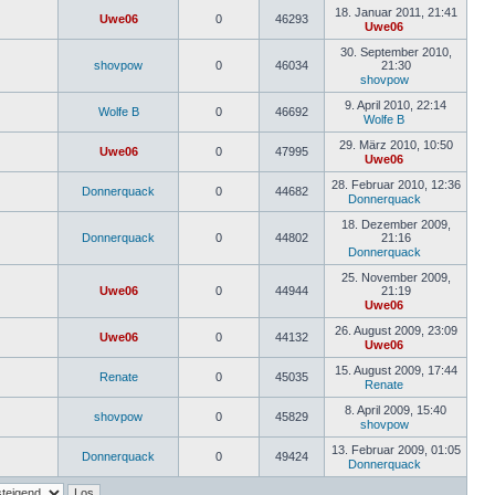
Beitrag
18. Januar 2011, 21:41
Uwe06
0
46293
Uwe06
Neuester
Beitrag
30. September 2010,
shovpow
0
46034
21:30
shovpow
Neuester
Beitrag
9. April 2010, 22:14
Wolfe B
0
46692
Wolfe B
Neuester
Beitrag
29. März 2010, 10:50
Uwe06
0
47995
Uwe06
Neuester
Beitrag
28. Februar 2010, 12:36
Donnerquack
0
44682
Donnerquack
Neuester
Beitrag
18. Dezember 2009,
Donnerquack
0
44802
21:16
Donnerquack
Neuester
Beitrag
25. November 2009,
Uwe06
0
44944
21:19
Uwe06
Neuester
Beitrag
26. August 2009, 23:09
Uwe06
0
44132
Uwe06
Neuester
Beitrag
15. August 2009, 17:44
Renate
0
45035
Renate
Neuester
Beitrag
8. April 2009, 15:40
shovpow
0
45829
shovpow
Neuester
Beitrag
13. Februar 2009, 01:05
Donnerquack
0
49424
Donnerquack
Neuester
Beitrag