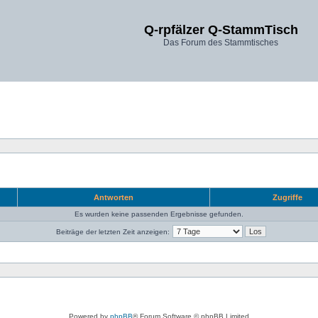
Q-rpfälzer Q-StammTisch
Das Forum des Stammtisches
Antworten
Zugriffe
Es wurden keine passenden Ergebnisse gefunden.
Beiträge der letzten Zeit anzeigen:
Powered by
phpBB
® Forum Software © phpBB Limited