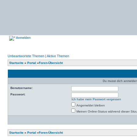
Anmelden
Unbeantwortete Themen
|
Aktive Themen
Startseite
»
Portal
»
Foren-Übersicht
Du musst dich anmelden,
Benutzername:
Passwort:
Ich habe mein Passwort vergessen
Angemeldet bleiben
Meinen Online-Status während dieser Sitz
Startseite
»
Portal
»
Foren-Übersicht