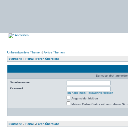
Anmelden
Unbeantwortete Themen
|
Aktive Themen
Startseite
»
Portal
»
Foren-Übersicht
Du musst dich anmelden,
Benutzername:
Passwort:
Ich habe mein Passwort vergessen
Angemeldet bleiben
Meinen Online-Status während dieser Sitz
Startseite
»
Portal
»
Foren-Übersicht