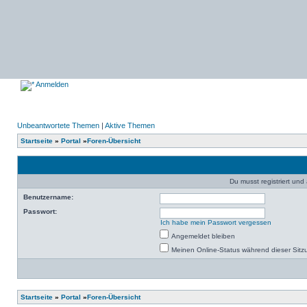
Anmelden
Unbeantwortete Themen
|
Aktive Themen
Startseite
»
Portal
»
Foren-Übersicht
Du musst registriert un
Benutzername:
Passwort:
Ich habe mein Passwort vergessen
Angemeldet bleiben
Meinen Online-Status während dieser Sitz
Startseite
»
Portal
»
Foren-Übersicht