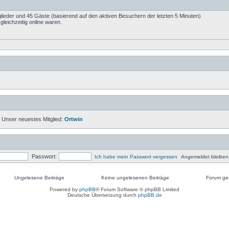
tglieder und 45 Gäste (basierend auf den aktiven Besuchern der letzten 5 Minuten)
leichzeitig online waren.
 Unser neuestes Mitglied:
Ortwin
Passwort:
Ich habe mein Passwort vergessen
Angemeldet bleiben
Ungelesene Beiträge
Keine ungelesenen Beiträge
Forum ges
Ungelesene
Keine
Keine
Powered by
phpBB
® Forum Software © phpBB Limited
Beiträge
ungelesenen
ungelesen
Deutsche Übersetzung durch
phpBB.de
Beiträge
Beiträge
[
gesperrt
]