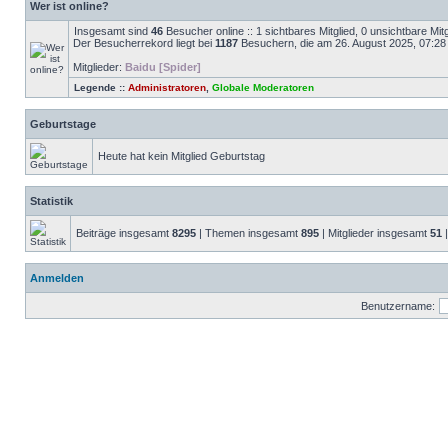
Wer ist online?
Insgesamt sind
46
Besucher online :: 1 sichtbares Mitglied, 0 unsichtbare Mi
Der Besucherrekord liegt bei
1187
Besuchern, die am 26. August 2025, 07:28 g
Mitglieder:
Baidu [Spider]
Legende ::
Administratoren
,
Globale Moderatoren
Geburtstage
Heute hat kein Mitglied Geburtstag
Statistik
Beiträge insgesamt
8295
| Themen insgesamt
895
| Mitglieder insgesamt
51
|
Anmelden
Benutzername: