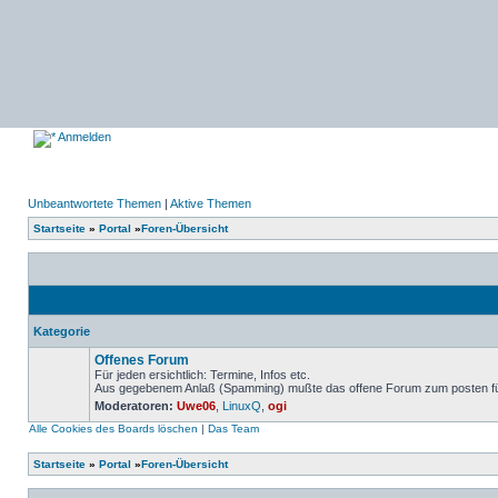
Anmelden
Unbeantwortete Themen
|
Aktive Themen
Startseite
»
Portal
»
Foren-Übersicht
Kategorie
Offenes Forum
Für jeden ersichtlich: Termine, Infos etc.
Aus gegebenem Anlaß (Spamming) mußte das offene Forum zum posten für u
Keine
Moderatoren:
Uwe06
,
LinuxQ
,
ogi
ungelesenen
Beiträge
Alle Cookies des Boards löschen
|
Das Team
Startseite
»
Portal
»
Foren-Übersicht