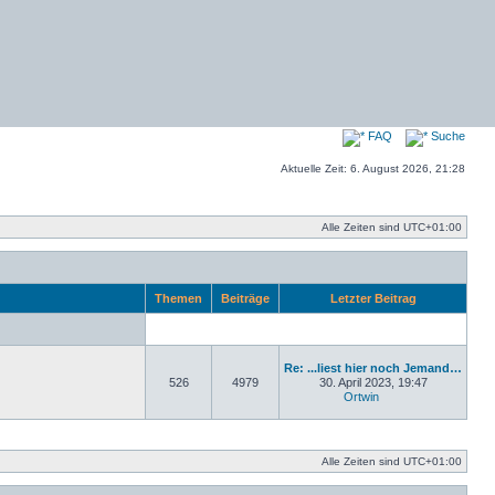
FAQ
Suche
Aktuelle Zeit: 6. August 2026, 21:28
Alle Zeiten sind
UTC+01:00
Themen
Beiträge
Letzter Beitrag
Re: ...liest hier noch Jemand…
526
4979
30. April 2023, 19:47
Ortwin
Neuester Beitrag
Alle Zeiten sind
UTC+01:00