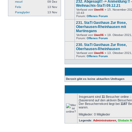
232. Abgesagt!! -> Anmeldung !! -
mourl
09 Dez
Weihnachts-StaTi 09.12.21
Felix
13 Nov
Verfasst von
Uwe06
» 15. November 20
Paraglyder
13 Nov
Keine
10:43
neuen
Forum:
Offenes Forum
Beiträge
231. StaTi Gasthaus Zur Rose,
Oberhausen-Rheinhausen mit
Martinsgans
Keine
Verfasst von
Uwe06
» 19. Oktober 2021
neuen
Forum:
Offenes Forum
Beiträge
230. StaTi Gasthaus Zur Rose,
Oberhausen-Rheinhausen
Verfasst von
Uwe06
» 13. Oktober 2021
Keine
Forum:
Offenes Forum
neuen
Beiträge
Derzeit gibt es keine aktuellen Umfragen
Insgesamt sind
11
Besucher online :: 
(basierend auf den aktiven Besuchern
Der Besucherrekord liegt bei
1187
Bes
waren.
Mitglieder: 0 Mitglieder
Legende:
Administratoren
,
Globale 