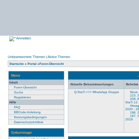
Anmelden
Unbeantwortete Themen
|
Aktive Themen
Startseite
»
Portal
»
Foren-Übersicht
Menü
Inhalt
Aktuelle Bekanntmachungen
Beliebt
Foren-Übersicht
Q-StaTi >>> WhatsApp Gruppe
Neue -
Suche
215. S
Registrieren
208. A
Hilfe
StaTi 12
Absag
FAQ
2020 - 19
BBCode-Anleitung
198. S
197. S
Nutzungsbedingungen
2019
Datenschutzrichtlinie
Geburtstage