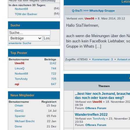
Heute hat kein Mitglied Geburtstag
Letz
In den nächsten 30 Tagen:
(64)
Norbert68
Q-StaTi >>> WhatsApp Gruppe
Neuester
(64)
TOM der Badner
Beitrag
Verfasst von:
Uwe06
» 8. März 2014, 20:12
Hallo StaTilerInnen,
Suche
auch wenn die Meinungen über den Na
bin auch kein FaceBook Liebhaber, so
erweiterte Suche
Gruppe in Whats [...]
Top Poster
Benutzername
Beiträge
Zugriffe: 478540 •
Kommentare: 3
•
Antwort e
Uwe06
1142
LinuxQ
744
Norbert68
722
TornAndy
705
ogi
647
Themen
...liest hier noch Jemand, brauch
Neue Mitglieder
das noch oder kann das weg?
Benutzername
Registriert
Verfasst von
Uwe06
» 18. November 20
Keine
08:59
Ortwin
15 Sep
neuen
Forum:
Offenes Forum
Gert11
14 Jul
Beiträge
Wandertreffen 2022
Spanier
05 Feb
Verfasst von
TornAndy
» 23. November 
Michael Brecht
22 Jan
23:53
Keine
Forum:
Offenes Forum
Done
21 Dez
neuen
Beiträge